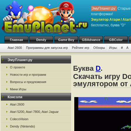
ЭмуПланет.ру:
Старые 
платформах!
Эмулятор Атари / Atari
бесплатно, буква "D"
Главная
Dendy
Game Boy
GBAdvance
GBColor
Atari 2600
Программы для запуска игр
Рейтинг игр
Обзоры
Игры:
#
A
ЭмуПланет.ру
Буква
D
.
О проекте
Скачать игру Do
Новости игр и программ
эмулятором от А
Вопросы и предложения
Мини Игры
Консоли
Atari 2600
Atari 5200, Atari 7800, Atari Jaguar
ColecoVision
Dendy (Nintendo)