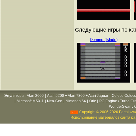
Следующие игры по ката
Domino (Ishido)
Эмуляторы
:
Atari 2600
|
Atari 5200 + Atari 7800 + Atari Jaguar
|
Coleco Coleco
|
Microsoft MSX-1
|
Neo-Geo
|
Nintendo 64
|
Oric
|
PC Engine / Turbo Gr
WonderSwan / C
Copyright © 2006-2026 Portal www
Использование материалов сайта раз