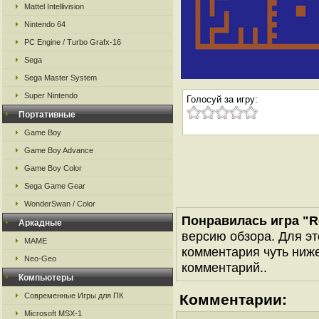
Mattel Intellivision
Nintendo 64
PC Engine / Turbo Grafx-16
Sega
Sega Master System
Super Nintendo
Голосуй за игру:
Портативные
Game Boy
Game Boy Advance
Game Boy Color
Sega Game Gear
WonderSwan / Color
Понравилась игра "R
Аркадные
версию обзора. Для эт
MAME
комментария чуть ниже 
Neo-Geo
комментарий..
Компьютеры
Современные Игры для ПК
Комментарии:
Microsoft MSX-1