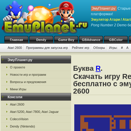
ЭмуПланет.ру:
Старые 
платформах!
Эмулятор Атари / Atari
Pong Number 2 Demo
бе
Главная
Dendy
Game Boy
GBAdvance
GBColor
Atari 2600
Программы для запуска игр
Рейтинг игр
Обзоры
Игры:
#
A
ЭмуПланет.ру
Буква
R
.
О проекте
Скачать игру R
Новости игр и программ
бесплатно с эму
Вопросы и предложения
2600
Мини Игры
Консоли
Atari 2600
Atari 5200, Atari 7800, Atari Jaguar
ColecoVision
Dendy (Nintendo)