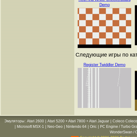
Demo
Следующие игры по ката
Register Twiddler Demo
Эмуляторы
:
Atari 2600
|
Atari 5200 + Atari 7800 + Atari Jaguar
|
Coleco Coleco
|
Microsoft MSX-1
|
Neo-Geo
|
Nintendo 64
|
Oric
|
PC Engine / Turbo Gr
WonderSwan / C