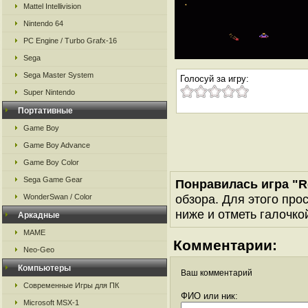
Mattel Intellivision
Nintendo 64
PC Engine / Turbo Grafx-16
Sega
Sega Master System
Голосуй за игру:
Super Nintendo
Портативные
Game Boy
Game Boy Advance
Game Boy Color
Sega Game Gear
Понравилась игра "Re
обзора. Для этого про
WonderSwan / Color
ниже и отметь галочкой
Аркадные
MAME
Комментарии:
Neo-Geo
Компьютеры
Ваш комментарий
Современные Игры для ПК
ФИО или ник:
Microsoft MSX-1