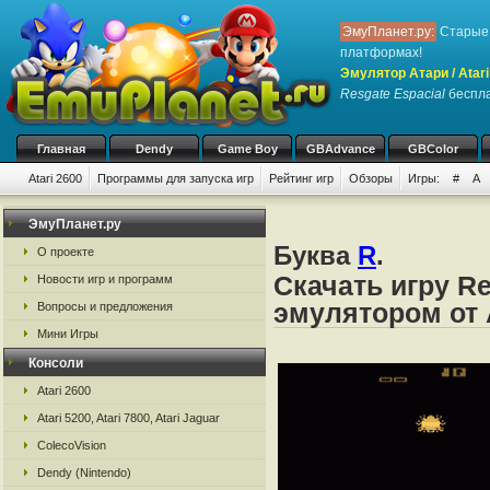
ЭмуПланет.ру:
Старые 
платформах!
Эмулятор Атари / Atari
Resgate Espacial
беспла
Главная
Dendy
Game Boy
GBAdvance
GBColor
Atari 2600
Программы для запуска игр
Рейтинг игр
Обзоры
Игры:
#
A
ЭмуПланет.ру
Буква
R
.
О проекте
Скачать игру Re
Новости игр и программ
эмулятором от А
Вопросы и предложения
Мини Игры
Консоли
Atari 2600
Atari 5200, Atari 7800, Atari Jaguar
ColecoVision
Dendy (Nintendo)