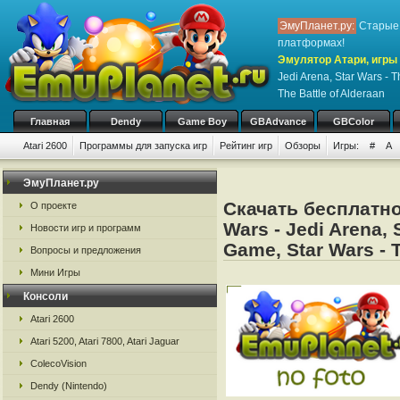
ЭмуПланет.ру:
Старые 
платформах!
Эмулятор Атари, игры 
Jedi Arena, Star Wars - 
The Battle of Alderaan
Главная
Dendy
Game Boy
GBAdvance
GBColor
Atari 2600
Программы для запуска игр
Рейтинг игр
Обзоры
Игры:
#
A
ЭмуПланет.ру
Скачать бесплатно 
О проекте
Wars - Jedi Arena, 
Новости игр и программ
Game, Star Wars - T
Вопросы и предложения
Мини Игры
Консоли
Atari 2600
Atari 5200, Atari 7800, Atari Jaguar
ColecoVision
Dendy (Nintendo)