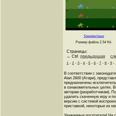
Steeplechase
Размер файла 2.54 Кб.
Страницы:
← Ctrl
предыдущая
сл
1
-
2
-
3
-
4
-
5
-
6
-
7
-
8
-
9
-
В соответствии с законодат
Atari 2600 (Атари), представ
предназначены исключитель
в ознакомительных целях. В
авторам (разработчикам). 
удалить скаченную игру и п
версию с системой воспроиз
приставкой, некоторые из ни
Уважаемые посетители! На 