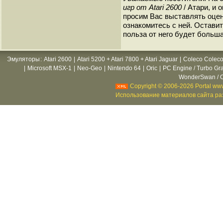
игр от Atari 2600
/ Атари, и 
просим Вас выставлять оценк
ознакомитесь с ней. Оставить
польза от него будет больша
Эмуляторы
:
Atari 2600
|
Atari 5200 + Atari 7800 + Atari Jaguar
|
Coleco Coleco
|
Microsoft MSX-1
|
Neo-Geo
|
Nintendo 64
|
Oric
|
PC Engine / Turbo Gr
WonderSwan / C
Copyright © 2006-2026 Portal www
Использование материалов сайта раз