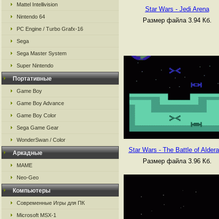
Mattel Intellivision
Star Wars - Jedi Arena
Nintendo 64
Размер файла 3.94 Кб.
PC Engine / Turbo Grafx-16
Sega
Sega Master System
Super Nintendo
Портативные
Game Boy
Game Boy Advance
Game Boy Color
Sega Game Gear
WonderSwan / Color
Star Wars - The Battle of Alder
Аркадные
Размер файла 3.96 Кб.
MAME
Neo-Geo
Компьютеры
Современные Игры для ПК
Microsoft MSX-1