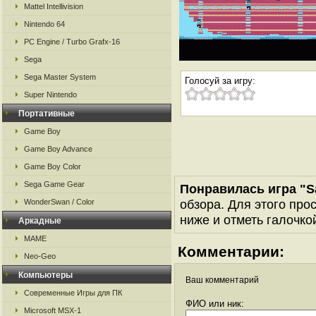
Mattel Intellivision
Nintendo 64
PC Engine / Turbo Grafx-16
Sega
Sega Master System
Голосуй за игру:
Super Nintendo
Портативные
Game Boy
Game Boy Advance
Game Boy Color
Sega Game Gear
Понравилась игра "S
обзора. Для этого про
WonderSwan / Color
ниже и отметь галочкой
Аркадные
MAME
Комментарии:
Neo-Geo
Компьютеры
Ваш комментарий
Современные Игры для ПК
ФИО или ник:
Microsoft MSX-1