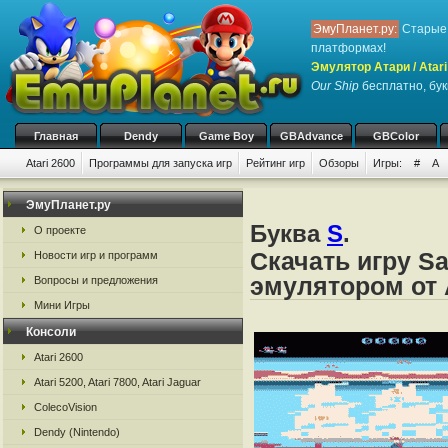
ЭмуПланет.ру:
Старые 
платформах!
Эмулятор Атари / Atari
Our Ship
бесплатно, бук
Главная
Dendy
Game Boy
GBAdvance
GBColor
Atari 2600
Программы для запуска игр
Рейтинг игр
Обзоры
Игры:
#
A
ЭмуПланет.ру
Буква
S
.
О проекте
Скачать игру Sa
Новости игр и программ
эмулятором от А
Вопросы и предложения
Мини Игры
Консоли
Atari 2600
Atari 5200, Atari 7800, Atari Jaguar
ColecoVision
Dendy (Nintendo)