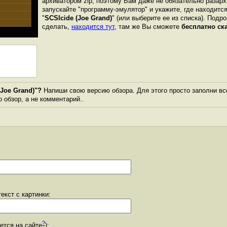
архиватором zip, поэтому Вам даже не обязательно разарх
запускайте "программу-эмулятор" и укажите, где находитс
"
SCSIcide (Joe Grand)
" (или выберите ее из списка). Подр
сделать,
находится тут
, там же Вы сможете
бесплатно ск
Joe Grand)"?
Напиши свою версию обзора. Для этого просто заполни вс
о обзор, а не комментарий..
екст с картинки:
?
уется на сайте
):