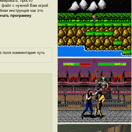
ивировать, просто
я файл с нужной Вам игрой
обная инструкция как это
ачать программу
.
е поля комментария чуть