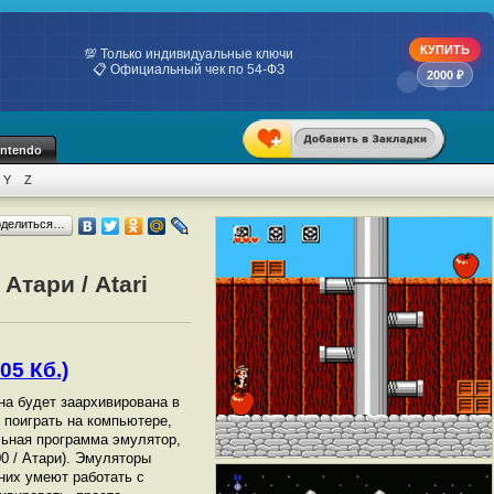
КУПИТЬ
💯 Только индивидуальные ключи
📋 Официальный чек по 54-ФЗ
2000 ₽
intendo
Y
Z
оделиться…
Атари / Atari
05 Кб.)
она будет заархивирована в
ы поиграть на компьютере,
ьная программа эмулятор,
00 / Атари). Эмуляторы
них умеют работать с