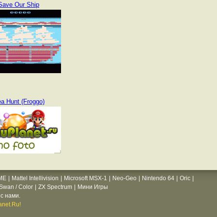
Save Our Ship
a Hunt (Froggo)
ME
|
Mattel Intellivision
|
Microsoft MSX-1
|
Neo-Geo
|
Nintendo 64
|
Oric
|
wan / Color
|
ZX Spectrum
|
Мини Игры
с нами.
net.Ru!