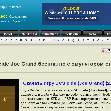
игры на новых
ЛИЦЕНЗИИ
Windows 10/11 PRO & HOME
 2600
:
Скачать игру
Оплата из РФ ✅ Активация без VPN
платно, буква "S"
MAME
Мини Игры
Nintendo 64
PC Engine
Sega
SN
B
C
D
E
F
G
H
I
J
K
L
M
N
O
P
Q
R
S
T
U
V
W
X
П
ide Joe Grand бесплатно с эмулятором от 
Скачать игру SCSIcide (Joe Grand) (2.
Когда Вы бесплатно скачаете игру
SCSIcide (Joe Grand)
, 
архиве zip, и файл у Вас сам по себе не запустится. Чтоб
сотовом телефоне, КПК или PSP Вам потребуется специал
для запуска этой игрушки (
SCSIcide (Joe Grand)
от Atari 26
бывают разные и под разные платформы. Большинство из 