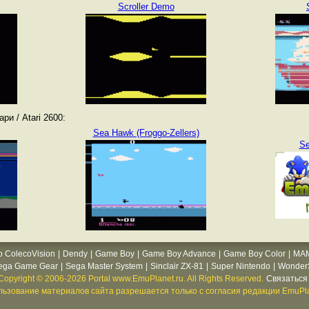
Scroller Demo
и / Atari 2600:
Sea Hawk (Froggo-Zellers)
Se
o ColecoVision
|
Dendy
|
Game Boy
|
Game Boy Advance
|
Game Boy Color
|
MA
ega Game Gear
|
Sega Master System
|
Sinclair ZX-81
|
Super Nintendo
|
WonderS
Copyright © 2006-2026 Portal www.EmuPlanet.ru. All Rights Reserved.
Связаться 
ьзование материалов сайта разрешается только с согласия редакции EmuPla