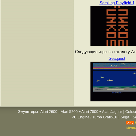
Scrolling Playfield 1
Следующие игры по каталогу Атар
Seaquest
Эмуляторы
:
Atari 2600
|
Atari 5200 + Atari 7800 + Atari Jaguar
|
Colec
PC Engine / Turbo Grafx-16
|
Sega
|
S
Испол