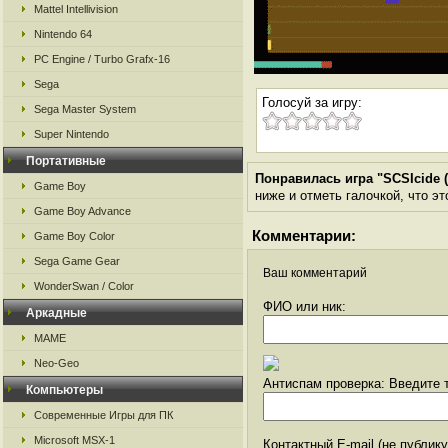
Mattel Intellivision
Nintendo 64
PC Engine / Turbo Grafx-16
Sega
Голосуй за игру:
Sega Master System
Super Nintendo
Портативные
Понравилась игра "SCSIcide (
Game Boy
ниже и отметь галочкой, что эт
Game Boy Advance
Комментарии:
Game Boy Color
Sega Game Gear
Ваш комментарий
WonderSwan / Color
ФИО или ник:
Аркадные
MAME
Neo-Geo
Антиспам проверка: Введите т
Компьютеры
Современные Игры для ПК
Microsoft MSX-1
Контактный E-mail (не публик