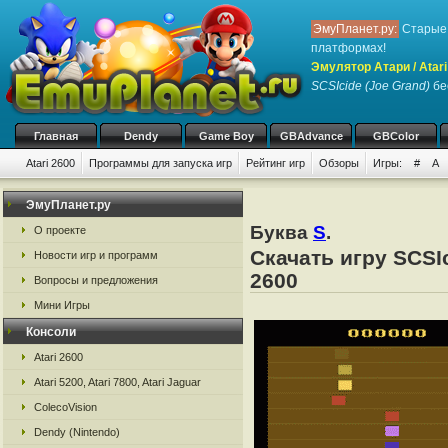
ЭмуПланет.ру:
Старые 
платформах!
Эмулятор Атари / Atari
SCSIcide (Joe Grand)
бес
Главная
Dendy
Game Boy
GBAdvance
GBColor
Atari 2600
Программы для запуска игр
Рейтинг игр
Обзоры
Игры:
#
A
ЭмуПланет.ру
Буква
S
.
О проекте
Скачать игру SCSIc
Новости игр и программ
2600
Вопросы и предложения
Мини Игры
Консоли
Atari 2600
Atari 5200, Atari 7800, Atari Jaguar
ColecoVision
Dendy (Nintendo)