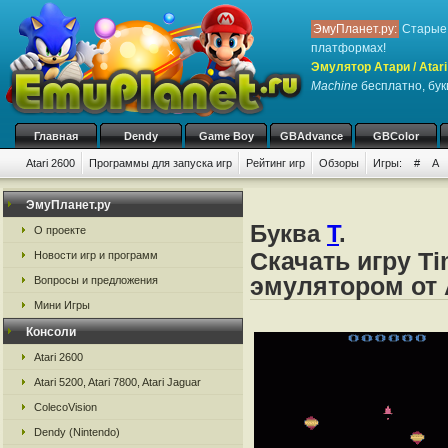
ЭмуПланет.ру:
Старые 
платформах!
Эмулятор Атари / Atari
Machine
бесплатно, букв
Главная
Dendy
Game Boy
GBAdvance
GBColor
Atari 2600
Программы для запуска игр
Рейтинг игр
Обзоры
Игры:
#
A
ЭмуПланет.ру
Буква
T
.
О проекте
Скачать игру T
Новости игр и программ
эмулятором от А
Вопросы и предложения
Мини Игры
Консоли
Atari 2600
Atari 5200, Atari 7800, Atari Jaguar
ColecoVision
Dendy (Nintendo)