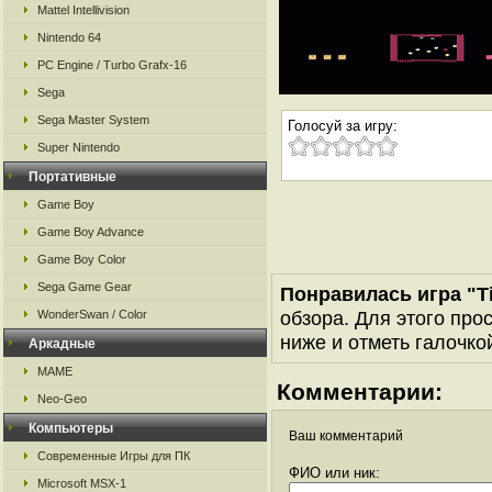
Mattel Intellivision
Nintendo 64
PC Engine / Turbo Grafx-16
Sega
Sega Master System
Голосуй за игру:
Super Nintendo
Портативные
Game Boy
Game Boy Advance
Game Boy Color
Sega Game Gear
Понравилась игра "T
обзора. Для этого про
WonderSwan / Color
ниже и отметь галочкой
Аркадные
MAME
Комментарии:
Neo-Geo
Компьютеры
Ваш комментарий
Современные Игры для ПК
ФИО или ник:
Microsoft MSX-1