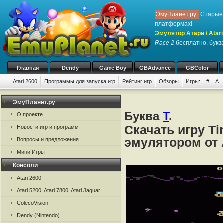
ЭмуПланет.ру:
Старые 
платформах!
Эмулятор Атари / Atari
Race 2
бесплатно, буква
Главная
Dendy
Game Boy
GBAdvance
GBColor
Atari 2600
Программы для запуска игр
Рейтинг игр
Обзоры
Игры:
#
A
ЭмуПланет.ру
Буква
T
.
О проекте
Скачать игру Ti
Новости игр и программ
эмулятором от А
Вопросы и предложения
Мини Игры
Консоли
Atari 2600
Atari 5200, Atari 7800, Atari Jaguar
ColecoVision
Dendy (Nintendo)