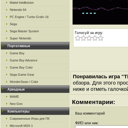
Mattel Intellivision
Nintendo 64
PC Engine / Turbo Grafx-16
Sega
Sega Master System
Голосуй за игру:
Super Nintendo
Портативные
Game Boy
Game Boy Advance
Game Boy Color
Sega Game Gear
Понравилась игра "T
обзора. Для этого про
WonderSwan / Color
ниже и отметь галочкой
Аркадные
MAME
Комментарии:
Neo-Geo
Компьютеры
Ваш комментарий
Современные Игры для ПК
ФИО или ник:
Microsoft MSX-1