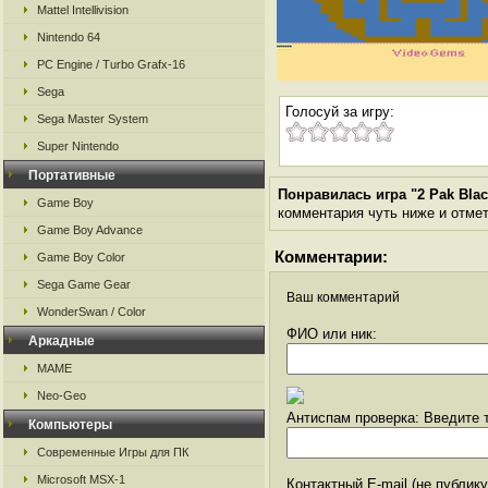
Mattel Intellivision
Nintendo 64
PC Engine / Turbo Grafx-16
Sega
Голосуй за игру:
Sega Master System
Super Nintendo
Портативные
Понравилась игра "2 Pak Black
Game Boy
комментария чуть ниже и отметь
Game Boy Advance
Комментарии:
Game Boy Color
Sega Game Gear
Ваш комментарий
WonderSwan / Color
ФИО или ник:
Аркадные
MAME
Neo-Geo
Антиспам проверка: Введите т
Компьютеры
Современные Игры для ПК
Microsoft MSX-1
Контактный E-mail (не публик