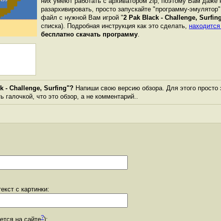
них умеют работать с архиватором zip, поэтому Вам даже 
разархивировать, просто запускайте "программу-эмулятор"
файл с нужной Вам игрой "
2 Pak Black - Challenge, Surfin
списка). Подробная инструкция как это сделать,
находится
бесплатно скачать программу
.
 - Challenge, Surfing"?
Напиши свою версию обзора. Для этого просто 
 галочкой, что это обзор, а не комментарий..
екст с картинки:
?
уется на сайте
):