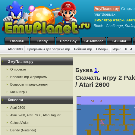
ЭмуПланет.ру:
Старые 
платформах!
Эмулятор Атари / Atari
Black - Challenge, Surfin
Главная
Dendy
Game Boy
GBAdvance
GBColor
Atari 2600
Программы для запуска игр
Рейтинг игр
Обзоры
Игры:
#
A
ЭмуПланет.ру
Буква
1
.
О проекте
Скачать игру 2 Pa
Новости игр и программ
/ Atari 2600
Вопросы и предложения
Мини Игры
Консоли
Atari 2600
Atari 5200, Atari 7800, Atari Jaguar
ColecoVision
Dendy (Nintendo)