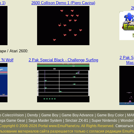
 1)
2600 Collison Demo 1 (Piero Cavina)
2
и / Atari 2600:
2 Pak S
 'N Wolf
2 Pak Special Black - Challenge,Surfing
Mast
o ColecoVision
|
Dendy
|
Game Boy
|
Game Boy Advance
|
Game Boy Color
|
MA
ega Game Gear
|
Sega Master System
|
Sinclair ZX-81
|
Super Nintendo
|
WonderS
Copyright © 2006-2026 Portal www.EmuPlanet.ru. All Rights Reserved.
Связаться 
ьзование материалов сайта разрешается только с согласия редакции EmuPla