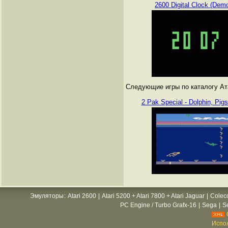
2600 Digital Clock (Demo
Следующие игры по каталогу Атар
2 Pak Special - Dolphin, Pigs
Эмуляторы
:
Atari 2600
|
Atari 5200 + Atari 7800 + Atari Jaguar
|
Colec
PC Engine / Turbo Grafx-16
|
Sega
|
S
Испол