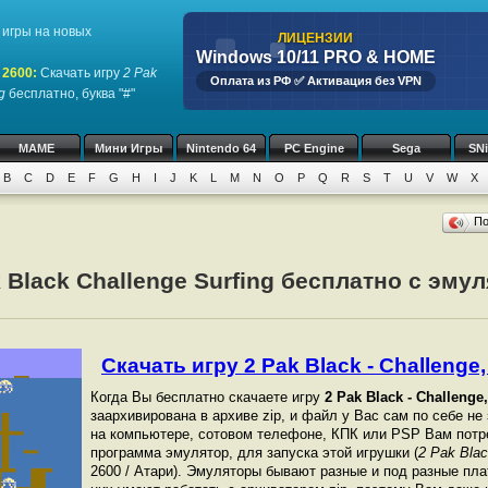
игры на новых
ЛИЦЕНЗИИ
Windows 10/11 PRO & HOME
 2600
:
Скачать игру
2 Pak
Оплата из РФ ✅ Активация без VPN
g
бесплатно, буква "#"
MAME
Мини Игры
Nintendo 64
PC Engine
Sega
SN
B
C
D
E
F
G
H
I
J
K
L
M
N
O
P
Q
R
S
T
U
V
W
X
П
k Black Challenge Surfing бесплатно с эму
Скачать игру 2 Pak Black - Challenge, 
Когда Вы бесплатно скачаете игру
2 Pak Black - Challenge,
заархивирована в архиве zip, и файл у Вас сам по себе не
на компьютере, сотовом телефоне, КПК или PSP Вам потр
программа эмулятор, для запуска этой игрушки (
2 Pak Blac
2600 / Атари). Эмуляторы бывают разные и под разные пл