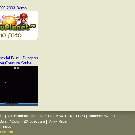
600 2003 Demo
pecial Blue - Dungeon
er,Creature Strike
ME
|
Mattel Intellivision
|
Microsoft MSX-1
|
Neo-Geo
|
Nintendo 64
|
Oric
|
wan / Color
|
ZX Spectrum
|
Мини Игры
с нами.
net.Ru!