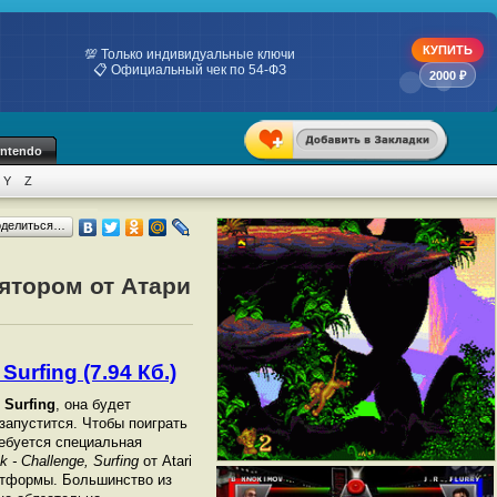
КУПИТЬ
💯 Только индивидуальные ключи
📋 Официальный чек по 54-ФЗ
2000 ₽
intendo
Y
Z
оделиться…
лятором от Атари
Surfing (7.94 Кб.)
 Surfing
, она будет
 запустится. Чтобы поиграть
ебуется специальная
k - Challenge, Surfing
от Atari
атформы. Большинство из