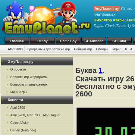
ЭмуПланет.ру:
Старые 
платформах!
Эмулятор Атари / Atari
Digital Clock (Demo 1)
бе
Главная
Dendy
Game Boy
GBAdvance
GBColor
Atari 2600
Программы для запуска игр
Рейтинг игр
Обзоры
Игры:
#
A
ЭмуПланет.ру
Буква
1
.
О проекте
Скачать игру 26
Новости игр и программ
бесплатно с эму
Вопросы и предложения
2600
Мини Игры
Консоли
Atari 2600
Atari 5200, Atari 7800, Atari Jaguar
ColecoVision
Dendy (Nintendo)