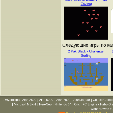
Cavina)
Следующие игры по ката
2 Pak Black - Challenge,
Surfing
Эмуляторы
:
Atari 2600
|
Atari 5200 + Atari 7800 + Atari Jaguar
|
Coleco Coleco
|
Microsoft MSX-1
|
Neo-Geo
|
Nintendo 64
|
Oric
|
PC Engine / Turbo Gr
WonderSwan / C