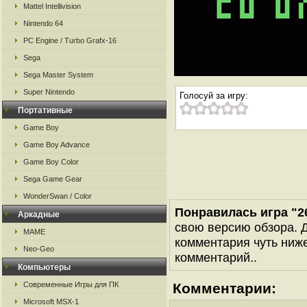
Mattel Intellivision
Nintendo 64
PC Engine / Turbo Grafx-16
Sega
Sega Master System
Super Nintendo
Голосуй за игру:
Портативные
Game Boy
Game Boy Advance
Game Boy Color
Sega Game Gear
WonderSwan / Color
Понравилась игра "26
Аркадные
свою версию обзора. Д
MAME
комментария чуть ниже 
Neo-Geo
комментарий..
Компьютеры
Современные Игры для ПК
Комментарии:
Microsoft MSX-1