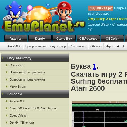
ЭмуПланет.ру:
Старые 
платформах!
Эмулятор Атари / Atari
Special Black - Challeng
"#"
Главная
Dendy
Game Boy
GBAdvance
GBColor
Atari 2600
Программы для запуска игр
Рейтинг игр
Обзоры
Игры:
#
A
ЭмуПланет.ру
Буква
1
.
О проекте
Скачать игру 2 
Новости игр и программ
Surfing бесплат
Вопросы и предложения
Atari 2600
Мини Игры
Консоли
Atari 2600
Atari 5200, Atari 7800, Atari Jaguar
ColecoVision
Dendy (Nintendo)