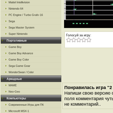
Mattel Intellivision
Nintendo 64
PC Engine / Turbo Grafx-16
Sega
Sega Master System
Super Nintendo
Голосуй за игру:
Портативные
Game Boy
Game Boy Advance
Game Boy Color
Sega Game Gear
WonderSwan / Color
Аркадные
MAME
Понравилась игра "2 P
Neo-Geo
Напиши свою версию о
поля комментария чуть 
Компьютеры
не комментарий..
Современные Игры для ПК
Microsoft MSX-1