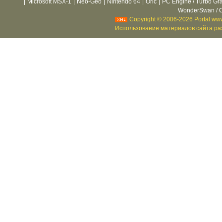
|
Microsoft MSX-1
|
Neo-Geo
|
Nintendo 64
|
Oric
|
PC Engine / Turbo Gr
WonderSwan / C
Copyright © 2006-2026 Portal www
Использование материалов сайта раз