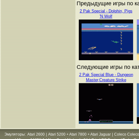
Предыдущие игры по кат
2 Pak Special - Dolphin, Pigs
'N Wolf
Следующие игры по ката
2 Pak Special Blue - Dungeon
Master,Creature Strike
Эмуляторы
:
Atari 2600
|
Atari 5200 + Atari 7800 + Atari Jaguar
|
Coleco Coleco