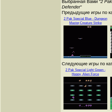
Выбранная Вами "
2 Pak
Defender
"
Предыдущие игры по кат
2 Pak Special Blue - Dungeon
Master,Creature Strike
Следующие игры по ката
2 Pak Special Light Green -
Hoppy, Alien Force