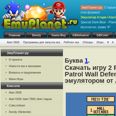
ЭмуПланет.ру:
Старые 
платформах!
Эмулятор Атари / Atari
Special Dark Blue - Plan
бесплатно, буква "#"
Главная
Dendy
Game Boy
GBAdvance
GBColor
Atari 2600
Программы для запуска игр
Рейтинг игр
Обзоры
Игры:
#
A
ЭмуПланет.ру
Буква
1
.
О проекте
Скачать игру 2 
Новости игр и программ
Patrol Wall Def
Вопросы и предложения
эмулятором от А
Мини Игры
Консоли
Atari 2600
Atari 5200, Atari 7800, Atari Jaguar
ColecoVision
Dendy (Nintendo)