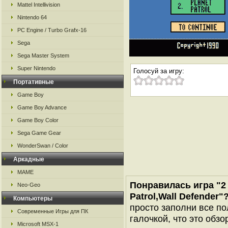
Mattel Intellivision
Nintendo 64
PC Engine / Turbo Grafx-16
Sega
Sega Master System
Super Nintendo
Голосуй за игру:
Портативные
Game Boy
Game Boy Advance
Game Boy Color
Sega Game Gear
WonderSwan / Color
Аркадные
MAME
Понравилась игра "2 P
Neo-Geo
Patrol,Wall Defender"
Компьютеры
просто заполни все по
Современные Игры для ПК
галочкой, что это обзо
Microsoft MSX-1