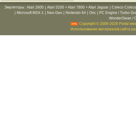
Эмуляторы
:
Atari 2600
|
Atari 5200 + Atari 7800 + Atari Jaguar
|
Coleco Coleco
|
Microsoft MSX-1
|
Neo-Geo
|
Nintendo 64
|
Oric
|
PC Engine / Turbo Gr
WonderSwan / C
Copyright © 2006-2026 Portal www
Использование материалов сайта раз