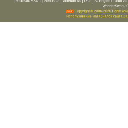
|
Microsoft MSX-1
|
Neo-Geo
|
Nintendo 64
|
Oric
|
PC Engine / Turbo Gr
WonderSwan / C
Copyright © 2006-2026 Portal www
Использование материалов сайта раз