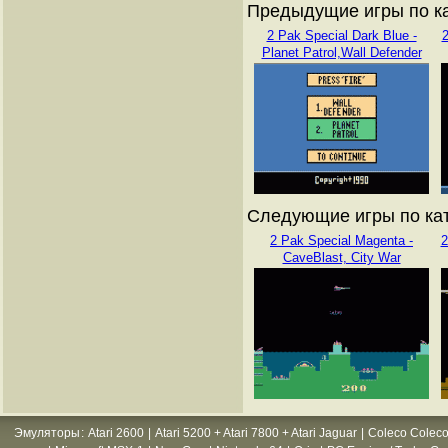
Предыдущие игры по кат
2 Pak Special Dark Blue -
2
Planet Patrol,Wall Defender
Следующие игры по ката
2 Pak Special Magenta -
2
CaveBlast, City War
Эмуляторы
:
Atari 2600
|
Atari 5200 + Atari 7800 + Atari Jaguar
|
Coleco Coleco