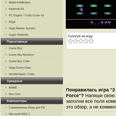
Mattel Intellivision
Nintendo 64
PC Engine / Turbo Grafx-16
Sega
Sega Master System
Super Nintendo
Голосуй за игру:
Портативные
Game Boy
Game Boy Advance
Game Boy Color
Sega Game Gear
WonderSwan / Color
Аркадные
MAME
Понравилась игра "2 P
Neo-Geo
Force"?
Напиши свою в
заполни все поля комм
Компьютеры
это обзор, а не коммен
Современные Игры для ПК
Microsoft MSX-1