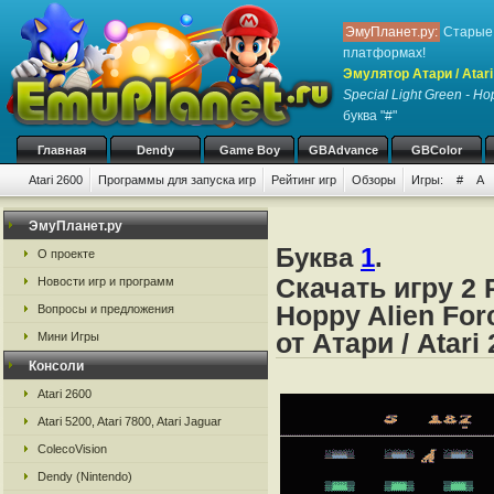
ЭмуПланет.ру:
Старые 
платформах!
Эмулятор Атари / Atari
Special Light Green - Ho
буква "#"
Главная
Dendy
Game Boy
GBAdvance
GBColor
Atari 2600
Программы для запуска игр
Рейтинг игр
Обзоры
Игры:
#
A
ЭмуПланет.ру
Буква
1
.
О проекте
Скачать игру 2 
Новости игр и программ
Hoppy Alien Fo
Вопросы и предложения
от Атари / Atari
Мини Игры
Консоли
Atari 2600
Atari 5200, Atari 7800, Atari Jaguar
ColecoVision
Dendy (Nintendo)